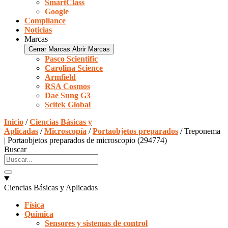
SmartClass
Google
Compliance
Noticias
Marcas
Cerrar Marcas
Abrir Marcas
Pasco Scientific
Carolina Science
Armfield
RSA Cosmos
Dae Sung G3
Scitek Global
Inicio
/
Ciencias Básicas y
Aplicadas
/
Microscopía
/
Portaobjetos preparados
/ Treponema
| Portaobjetos preparados de microscopio (294774)
Buscar
Ciencias Básicas y Aplicadas
Física
Química
Sensores y sistemas de control