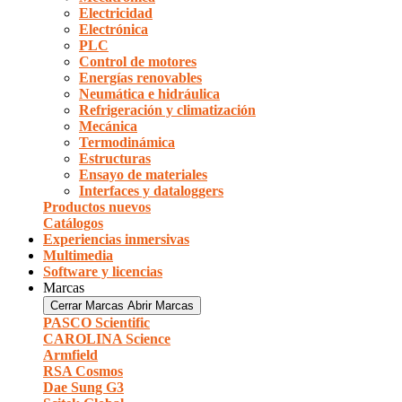
Electricidad
Electrónica
PLC
Control de motores
Energías renovables
Neumática e hidráulica
Refrigeración y climatización
Mecánica
Termodinámica
Estructuras
Ensayo de materiales
Interfaces y dataloggers
Productos nuevos
Catálogos
Experiencias inmersivas
Multimedia
Software y licencias
Marcas
Cerrar Marcas
Abrir Marcas
PASCO Scientific
CAROLINA Science
Armfield
RSA Cosmos
Dae Sung G3