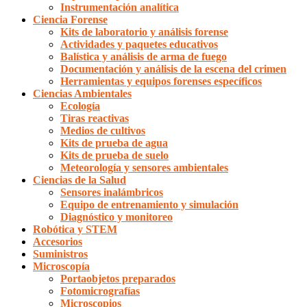
Instrumentación analítica
Ciencia Forense
Kits de laboratorio y análisis forense
Actividades y paquetes educativos
Balística y análisis de arma de fuego
Documentación y análisis de la escena del crimen
Herramientas y equipos forenses específicos
Ciencias Ambientales
Ecología
Tiras reactivas
Medios de cultivos
Kits de prueba de agua
Kits de prueba de suelo
Meteorología y sensores ambientales
Ciencias de la Salud
Sensores inalámbricos
Equipo de entrenamiento y simulación
Diagnóstico y monitoreo
Robótica y STEM
Accesorios
Suministros
Microscopía
Portaobjetos preparados
Fotomicrografías
Microscopios