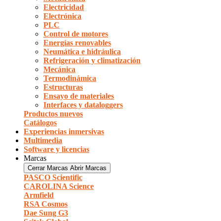
Electricidad
Electrónica
PLC
Control de motores
Energías renovables
Neumática e hidráulica
Refrigeración y climatización
Mecánica
Termodinámica
Estructuras
Ensayo de materiales
Interfaces y dataloggers
Productos nuevos
Catálogos
Experiencias inmersivas
Multimedia
Software y licencias
Marcas
Cerrar Marcas
Abrir Marcas
PASCO Scientific
CAROLINA Science
Armfield
RSA Cosmos
Dae Sung G3