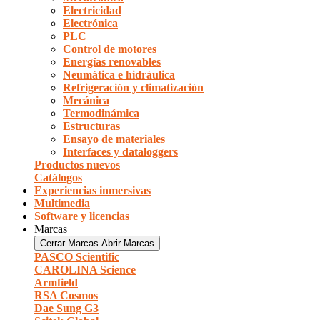
Electricidad
Electrónica
PLC
Control de motores
Energías renovables
Neumática e hidráulica
Refrigeración y climatización
Mecánica
Termodinámica
Estructuras
Ensayo de materiales
Interfaces y dataloggers
Productos nuevos
Catálogos
Experiencias inmersivas
Multimedia
Software y licencias
Marcas
Cerrar Marcas
Abrir Marcas
PASCO Scientific
CAROLINA Science
Armfield
RSA Cosmos
Dae Sung G3