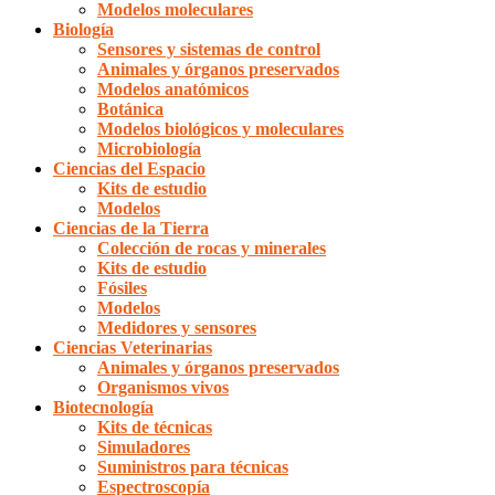
Modelos moleculares
Biología
Sensores y sistemas de control
Animales y órganos preservados
Modelos anatómicos
Botánica
Modelos biológicos y moleculares
Microbiología
Ciencias del Espacio
Kits de estudio
Modelos
Ciencias de la Tierra
Colección de rocas y minerales
Kits de estudio
Fósiles
Modelos
Medidores y sensores
Ciencias Veterinarias
Animales y órganos preservados
Organismos vivos
Biotecnología
Kits de técnicas
Simuladores
Suministros para técnicas
Espectroscopía