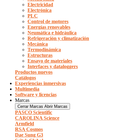
Electricidad
Electrónica
PLC
Control de motores
Energías renovables
Neumática e hidráulica
Refrigeración y climatización
Mecánica
Termodinámica
Estructuras
Ensayo de materiales
Interfaces y dataloggers
Productos nuevos
Catálogos
Experiencias inmersivas
Multimedia
Software y licencias
Marcas
Cerrar Marcas
Abrir Marcas
PASCO Scientific
CAROLINA Science
Armfield
RSA Cosmos
Dae Sung G3