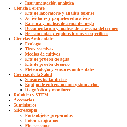
Instrumentación analítica
Ciencia Forense
Kits de laboratorio y análisis forense
Actividades y paquetes educativos
Balística y análisis de arma de fuego
Documentación y análisis de la escena del crimen
Herramientas y equipos forenses específicos
Ciencias Ambientales
Ecología
Tiras reactivas
Medios de cultivos
Kits de prueba de agua
Kits de prueba de suelo
Meteorología y sensores ambientales
Ciencias de la Salud
Sensores inalámbricos
Equipo de entrenamiento y simulación
Diagnóstico y monitoreo
Robótica y STEM
Accesorios
Suministros
Microscopía
Portaobjetos preparados
Fotomicrografías
Microscopios