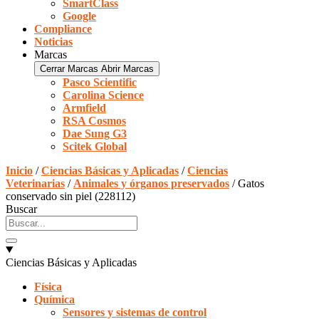
SmartClass
Google
Compliance
Noticias
Marcas
Cerrar Marcas
Abrir Marcas
Pasco Scientific
Carolina Science
Armfield
RSA Cosmos
Dae Sung G3
Scitek Global
Inicio
/
Ciencias Básicas y Aplicadas
/
Ciencias
Veterinarias
/
Animales y órganos preservados
/ Gatos
conservado sin piel (228112)
Buscar
Ciencias Básicas y Aplicadas
Física
Química
Sensores y sistemas de control