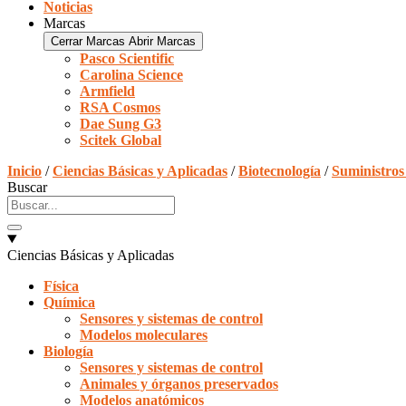
Noticias
Marcas
Cerrar Marcas
Abrir Marcas
Pasco Scientific
Carolina Science
Armfield
RSA Cosmos
Dae Sung G3
Scitek Global
Inicio
/
Ciencias Básicas y Aplicadas
/
Biotecnología
/
Suministros
Buscar
Ciencias Básicas y Aplicadas
Física
Química
Sensores y sistemas de control
Modelos moleculares
Biología
Sensores y sistemas de control
Animales y órganos preservados
Modelos anatómicos