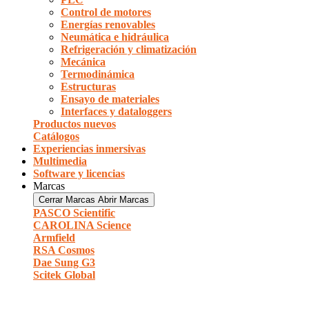
Control de motores
Energías renovables
Neumática e hidráulica
Refrigeración y climatización
Mecánica
Termodinámica
Estructuras
Ensayo de materiales
Interfaces y dataloggers
Productos nuevos
Catálogos
Experiencias inmersivas
Multimedia
Software y licencias
Marcas
Cerrar Marcas
Abrir Marcas
PASCO Scientific
CAROLINA Science
Armfield
RSA Cosmos
Dae Sung G3
Scitek Global