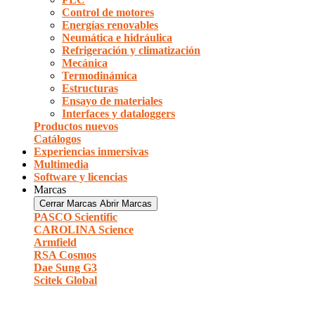
Control de motores
Energías renovables
Neumática e hidráulica
Refrigeración y climatización
Mecánica
Termodinámica
Estructuras
Ensayo de materiales
Interfaces y dataloggers
Productos nuevos
Catálogos
Experiencias inmersivas
Multimedia
Software y licencias
Marcas
Cerrar Marcas
Abrir Marcas
PASCO Scientific
CAROLINA Science
Armfield
RSA Cosmos
Dae Sung G3
Scitek Global