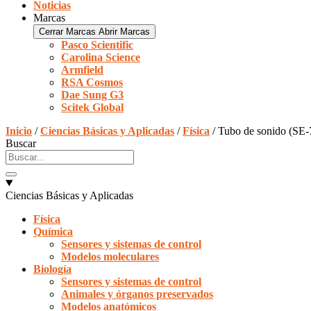
Noticias
Marcas
Cerrar Marcas
Abrir Marcas
Pasco Scientific
Carolina Science
Armfield
RSA Cosmos
Dae Sung G3
Scitek Global
Inicio
/
Ciencias Básicas y Aplicadas
/
Física
/ Tubo de sonido (SE-
Buscar
Ciencias Básicas y Aplicadas
Física
Química
Sensores y sistemas de control
Modelos moleculares
Biología
Sensores y sistemas de control
Animales y órganos preservados
Modelos anatómicos