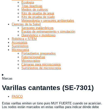
Ecología
Tiras reactivas
Medios de cultivos
Kits de prueba de agua
Kits de prueba de suelo
Meteorología y sensores ambientales
Ciencias de la Salud
Sensores inalámbricos
Equipo de entrenamiento y simulación
Diagnóstico y monitoreo
Robótica y STEM
Accesorios
Suministros
Microscopía
Portaobjetos preparados
Fotomicrografías
Microscopios
Cámaras para microscopios
Suministros de microscopía
Marcas
Varillas cantantes (SE-7301)
PASCO
Estas varillas emiten un tono puro MUY FUERTE cuando se acarician.
Los nodos están marcados en estas varillas para indicar dónde debe