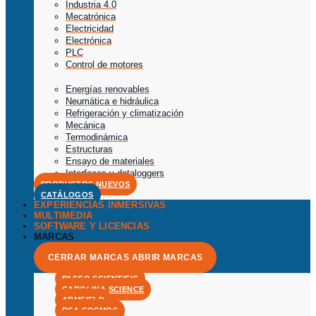
Industria 4.0
Mecatrónica
Electricidad
Electrónica
PLC
Control de motores
Energías renovables
Neumática e hidráulica
Refrigeración y climatización
Mecánica
Termodinámica
Estructuras
Ensayo de materiales
Interfaces y dataloggers
PRODUCTOS NUEVOS
CATÁLOGOS
EXPERIENCIAS INMERSIVAS
MULTIMEDIA
SOFTWARE Y LICENCIAS
MARCAS
CERRAR MARCAS
ABRIR MARCAS
PASCO SCIENTIFIC
CAROLINA SCIENCE
ARMFIELD
RSA COSMOS