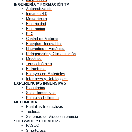
INGENIERÍA Y FORMACIÓN TP
Automatización
Industria 4.0
Mecatrónica
Electricidad
Electrónica
PLC
Control de Motores
Energías Renovables
Neumática e Hidráulica
Refrigeración y Climatización
Mecánica
Termodinámica
Estructuras
Ensayos de Materiales
Interfaces y Dataloggers
EXPERIENCIAS INMERSIVAS
Planetarios
Salas Inmersivas
Películas Fulldome
MULTIMEDIA
Pantallas Interactivas
Tecleras
Sistemas de Videoconferencia
SOFTWARE Y LICENCIAS
PASCO
SmartClass